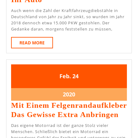
Ortungtechnik
Auch wenn die Zahl der Kraftfahrzeugdiebstähle in
Für
Deutschland von Jahr zu Jahr sinkt, so wurden im Jahr
2018 dennoch etwa 15.000 PKW gestohlen. Der
Ihr
Gedanke daran, morgens feststellen zu müssen,
Auto
READ
READ MORE
MORE
24.
24.
Feb.
24
Februar
Februar
2020
2020
24.
2020
Februar
Mit Einem Felgenrandaufkleber
2020
Mit
Das Gewisse Extra Anbringen
Eine
Das eigene Motorrad ist der ganze Stolz vieler
Felg
Menschen. Schließlich bietet ein Motorrad ein
besonderes Gefühl der Freiheit und unterwegs zu sein.