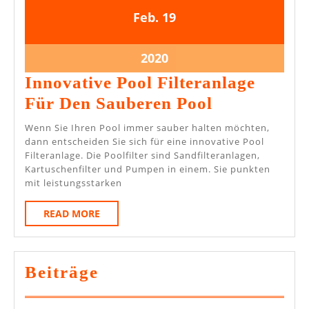
19.
19.
Feb.
19
Februar
Februar
2020
2020
19.
2020
Februar
Innovative Pool Filteranlage
2020
Innovative
Für Den Sauberen Pool
Pool
Wenn Sie Ihren Pool immer sauber halten möchten,
Filteranlag
dann entscheiden Sie sich für eine innovative Pool
Filteranlage. Die Poolfilter sind Sandfilteranlagen,
Für
Kartuschenfilter und Pumpen in einem. Sie punkten
Den
mit leistungsstarken
Sauberen
READ
READ MORE
Pool
MORE
Beiträge