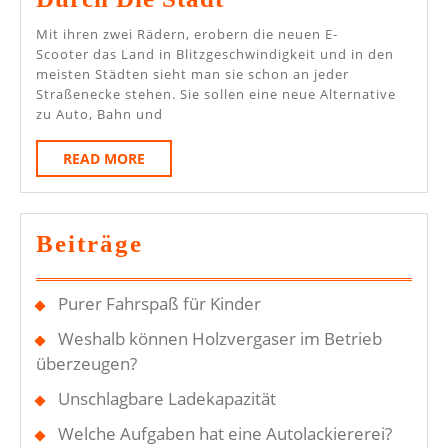
Dem
Mit ihren zwei Rädern, erobern die neuen E-
Eigenen
Scooter das Land in Blitzgeschwindigkeit und in den
meisten Städten sieht man sie schon an jeder
E-
Straßenecke stehen. Sie sollen eine neue Alternative
Scooter
zu Auto, Bahn und
Durch
READ
READ MORE
Die
MORE
Stadt
Beiträge
Purer Fahrspaß für Kinder
Weshalb können Holzvergaser im Betrieb
überzeugen?
Unschlagbare Ladekapazität
Welche Aufgaben hat eine Autolackiererei?