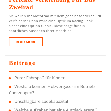
Motorrad
Zweirad
Im
Sie wollen Ihr Motorrad mit dem ganz besonderen Stil
Rennstil:
verfeinern? Dann wäre eine Optik im Racing-Look
sicher eine Option für sie. Diese sorgt für ein
Die
sportliches Aussehen Ihrer Maschine.
Perfekte
READ
READ MORE
Verkleidung
MORE
Für
Das
Beiträge
Zweirad
Purer Fahrspaß für Kinder
Weshalb können Holzvergaser im Betrieb
überzeugen?
Unschlagbare Ladekapazität
Welche Aufgaben hat eine Autolackiererei?