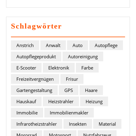
Schlagwörter
Anstrich
Anwalt
Auto
Autopflege
Autopflegeprodukt
Autoreinigung
E-Scooter
Elektronik
Farbe
Freizeitvergnügen
Frisur
Gartengestaltung
GPS
Haare
Hauskauf
Heizstrahler
Heizung
Immobilie
Immobilienmakler
Infrarotheizstrahler
Insekten
Material
Mororrad
Motosport
Nutzfahrzeug