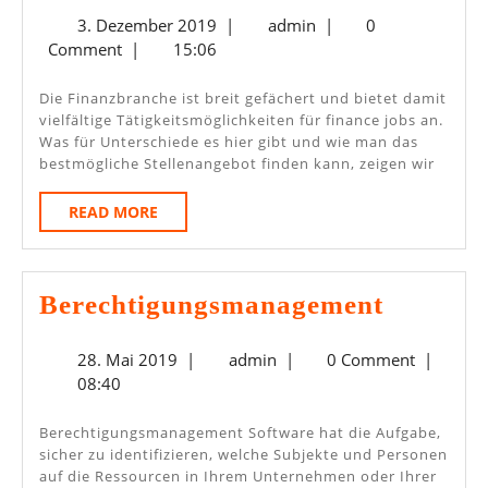
Kann
3.
admin
3. Dezember 2019
|
admin
|
0
Man
Dezember
Comment
|
15:06
Passende
2019
Finance
Die Finanzbranche ist breit gefächert und bietet damit
vielfältige Tätigkeitsmöglichkeiten für finance jobs an.
Jobs
Was für Unterschiede es hier gibt und wie man das
Finden
bestmögliche Stellenangebot finden kann, zeigen wir
READ
READ MORE
MORE
Berecht
Berechtigungsmanagement
28.
admin
28. Mai 2019
|
admin
|
0 Comment
|
Mai
08:40
2019
Berechtigungsmanagement Software hat die Aufgabe,
sicher zu identifizieren, welche Subjekte und Personen
auf die Ressourcen in Ihrem Unternehmen oder Ihrer