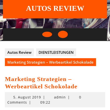
Skip
AUTOS REVIEW
to
content
Open
Button
Autos Review
DIENSTLEISTUNGEN
Marketing Strategien – Werbeartikel Schokolade
Marketing Strategien –
Werbeartikel Schokolade
5.
5. August 2019
|
admin
|
0
August
Comments
|
09:22
2019